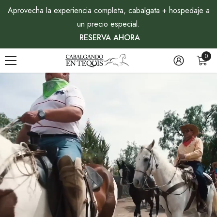
SALTAR AL CONTENIDO
Aprovecha la experiencia completa, cabalgata + hospedaje a
un precio especial.
RESERVA AHORA
0
0
artí
RESERVA AQUÍ