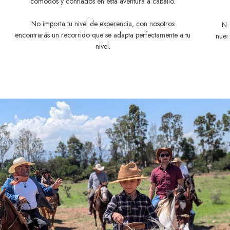
cómodos y confiados en esta aventura a caballo.
No importa tu nivel de experencia, con nosotros
Nu
encontrarás un recorrido que se adapta perfectamente a tu
nues
nivel.